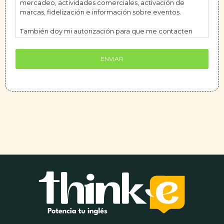
mercadeo, actividades comerciales, activación de
marcas, fidelización e información sobre eventos.
También doy mi autorización para que me contacten
(vía telefónica, WhatsApp o e-mail) con el propósito de
que Think-e Inglés Colombia me provea información
promocional relacionada únicamente a Think-e Inglés
Colombia. Estos contactos o notificaciones podrán ser
enviadas en horarios y días que excedan los
establecidos por la Ley 2300 de 2023.