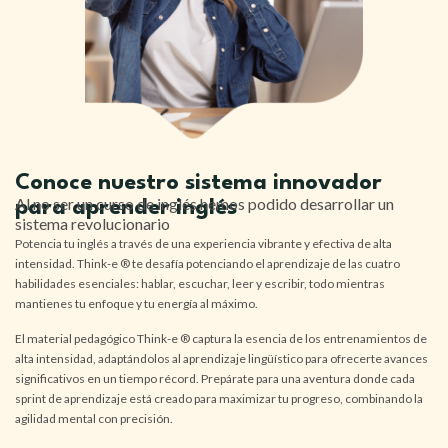
Conoce nuestro sistema innovador
Al no ser un curso de inglés hemos podido desarrollar un
para aprender inglés
sistema revolucionario
Potencia tu inglés a través de una experiencia vibrante y efectiva de alta
intensidad.
Think-e ® te desafía potenciando el aprendizaje de las cuatro
habilidades esenciales: hablar, escuchar, leer y escribir, todo mientras
mantienes tu enfoque y tu energía al máximo.
El material pedagógico Think-e ® captura la esencia de los entrenamientos de
alta intensidad, adaptándolos al aprendizaje lingüístico para ofrecerte avances
significativos en un tiempo récord. Prepárate para una aventura donde cada
sprint de aprendizaje está creado para maximizar tu progreso, combinando la
agilidad mental con precisión.