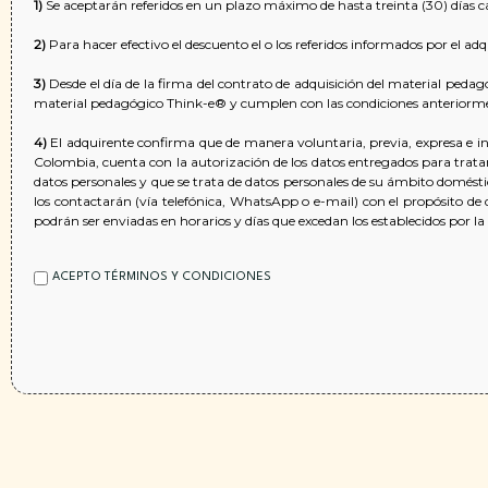
1)
Se aceptarán referidos en un plazo máximo de hasta treinta (30) días c
2)
Para hacer efectivo el descuento el o los referidos informados por el ad
3)
Desde el día de la firma del contrato de adquisición del material pedagó
material pedagógico Think-e® y cumplen con las condiciones anteriormente
4)
El adquirente confirma que de manera voluntaria, previa, expresa e i
Colombia, cuenta con la autorización de los datos entregados para tratar 
datos personales y que se trata de datos personales de su ámbito domést
los contactarán (vía telefónica, WhatsApp o e-mail) con el propósito d
podrán ser enviadas en horarios y días que excedan los establecidos por la
Aceptación
ACEPTO TÉRMINOS Y CONDICIONES
*