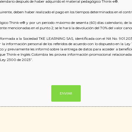
alendario después de haber adquirido el material pedagógico Think-e®.
quirente, deben haber realizado el pago en los tiempos determinados en el contra
gico Think-e® y por un periodo máximo de sesenta (60) días calendario, de la lis
 mencionadas en el punto 2; se le hará la devolución del 70% del valor cancel
nformada a la Sociedad TKE LEARNING SAS, identificada con el Nit No. 901.203
la información personal de los referidos de acuerdo con lo dispuesto en la Ley 1
ico y previamente les informó sobre la entrega de datos para acceder a benef
e que Think-e Inglés Colombia les provea información promocional relacionada
 Ley 2300 de 2023” .