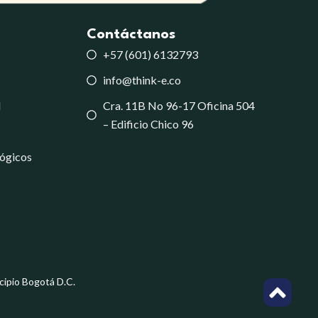
Contáctanos
+57 (601) 6132793
info@think-e.co
d
Cra. 11B No 96-17 Oficina 504
– Edificio Chico 96
lógicos
icipio Bogotá D.C.