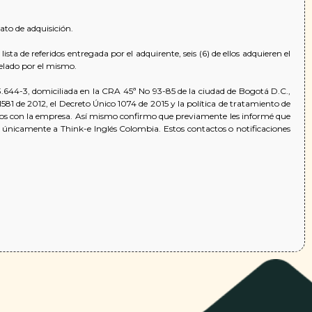
to de adquisición.​
ta de referidos entregada por el adquirente, seis (6) de ellos adquieren el
ado por el mismo.​ ​
.644-3, domiciliada en la CRA 45ª No 93-85 de la ciudad de Bogotá D.C.,
581 de 2012, el Decreto Único 1074 de 2015 y la política de tratamiento de
icios con la empresa. Así mismo confirmo que previamente les informé que
 únicamente a Think-e Inglés Colombia. Estos contactos o notificaciones