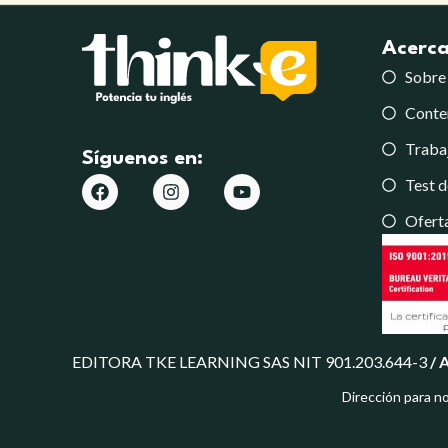
Acerca
Sobre
Conte
Traba
Síguenos en:
Test d
Oferta
EDITORA TKE LEARNING SAS NIT 901.203.644-3
/
A
Dirección para no