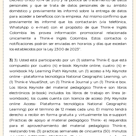
personales y que se trata de datos personales de su ámbito
doméstico y previamente les informó sobre la entrega de datos
para acceder a beneficios con la empresa. Así mismo confirmo que
previamente les informé que los contactarán (vía telefónica,
WhatsApp o e-mail) con el propósito de que Think-e Inglés
Colombia les provea información promocional relacionada
únicamente a Think-e Inglés Colombia. Estos contactos o
notificaciones podrán ser enviadas en horarios y días que excedan
los establecidos por la Ley 2300 de 2023”.
3)
3) Usted está participando por un (1) sistema Think-E que está
compuesto por cuatro (4) e-book Keynote online, cuatro (4) e-
workbook My Learning Path Keynote, un (1) acceso a My Keynote
online - plataforma tecnológica National Geographic Learning, un
(1) Think-e VisualShot, un (1) Think-e Journal y un (1) Think-e box.
Los libros Keynote del material pedagógico Think-e son libros
electrónicos (e-book) incluidos los libros de trabajo en línea (e-
workbook), los cuales cuenta con licencia de acceso (My Keynote
online Access- Plataforma tecnológica National Geographic
Learning) por el término de 12 meses cada uno. El mismo tendrá
derecho a recibir en forma gratuita y virtualmente los e-support
(Prácticas de apoyo al material pedagógico Think- e) requeridos
para el aprovechamiento del material pedagógico Think-e,
realizando tres (3) practicas semanales de cincuenta (50) minutos