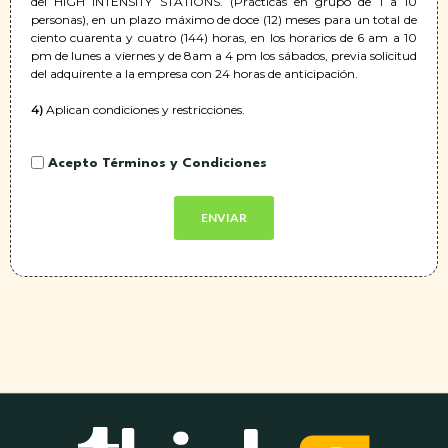
del HIGH INTENSITY STATIONS. (Prácticas en grupo de 1 a 10
personas), en un plazo máximo de doce (12) meses para un total de
ciento cuarenta y cuatro (144) horas, en los horarios de 6 am a 10
pm de lunes a viernes y de 8am a 4 pm los sábados, previa solicitud
del adquirente a la empresa con 24 horas de anticipación.
4)
Aplican condiciones y restricciones.
ACEPTACIÓN
Acepto Términos y Condiciones
*