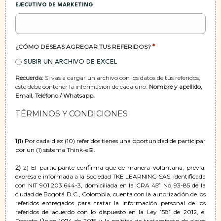
EJECUTIVO DE MARKETING
*
¿CÓMO DESEAS AGREGAR TUS REFERIDOS?
SUBIR UN ARCHIVO DE EXCEL
Recuerda:
Si vas a cargar un archivo con los datos de tus referidos,
este debe contener la información de cada uno:
Nombre y apellido,
Email, Teléfono / Whatsapp.
TÉRMINOS Y CONDICIONES
1)
1) Por cada diez (10) referidos tienes una oportunidad de participar
por un (1) sistema Think-e®.
2)
2) El participante confirma que de manera voluntaria, previa,
expresa e informada a la Sociedad TKE LEARNING SAS, identificada
con NIT 901.203.644-3, domiciliada en la CRA 45ª No 93-85 de la
ciudad de Bogotá D.C., Colombia, cuenta con la autorización de los
referidos entregados para tratar la información personal de los
referidos de acuerdo con lo dispuesto en la Ley 1581 de 2012, el
Decreto Único 1074 de 2015 y la política de tratamiento de datos